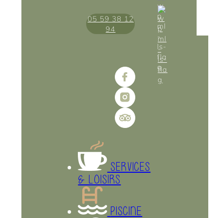
05 59 38 12
94
SERVICES
& LOISIRS
PISCINE