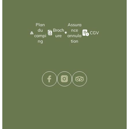
Plan
Assura
du
Broch
nce
CGV
campi
ure
annula
ng
tion