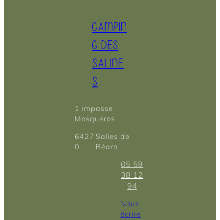
CAMPIN
G DES
SALINE
S
1 impasse
Mosqueros
6427
Salies de
0
Béarn
05 59
38 12
94
Nous
écrire