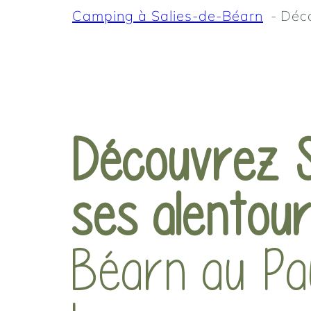
Camping à Salies-de-Béarn
Déco
Découvrez S
ses alentou
Béarn au Pa