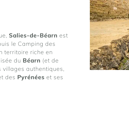
que,
Salies-de-Béarn
est
epuis le Camping des
 territoire riche en
roisée du
Béarn
(et de
 villages authentiques,
et des
Pyrénées
et ses