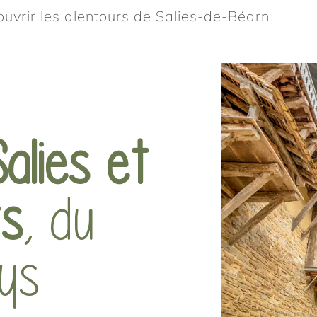
uvrir les alentours de Salies-de-Béarn
alies et
rs
, du
ys